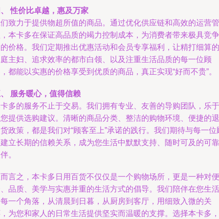
四、 性价比卓越，惠及万家
我们致力于提供物超所值的商品。通过优化供应链和高效的运营
理，本卡多在保证高品质的竭力控制成本，为消费者带来极具竞
力的价格。我们定期推出优惠活动和会员专享福利，让精打细算
家庭主妇、追求效率的都市白领、以及注重生活品质的每一位顾
客，都能以实惠的价格享受到优质的商品，真正实现“好而不贵”。
、 服务暖心，值得信赖
本卡多的服务不止于交易。我们拥有专业、友善的导购团队，乐
为您提供选购建议。清晰的商品分类、整洁的购物环境、便捷的
换货政策，都是我们对“顾客至上”承诺的践行。我们期待与每一位
客建立长期的信赖关系，成为您生活中默默支持、随时可及的可
伙伴。
总而言之，本卡多日用百货不仅仅是一个购物场所，更是一种对
捷、品质、美学与实惠并重的生活方式的倡导。我们陪伴在您生
的每一个角落，从清晨到日暮，从厨房到客厅，用细致入微的关
怀，为您和家人的日常生活提供坚实而温暖的支撑。选择本卡多