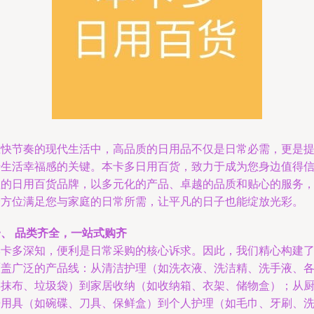
在快节奏的现代生活中，高品质的日用品不仅是日常必需，更是
升生活幸福感的关键。本卡多日用百货，致力于成为您身边值得
赖的日用百货品牌，以多元化的产品、卓越的品质和贴心的服务
全方位满足您与家庭的日常所需，让平凡的日子也能绽放光彩。
一、 品类齐全，一站式购齐
本卡多深知，便利是日常采购的核心诉求。因此，我们精心构建
覆盖广泛的产品线：从清洁护理（如洗衣液、洗洁精、洗手液、
类抹布、垃圾袋）到家居收纳（如收纳箱、衣架、储物盒）；从
房用具（如碗碟、刀具、保鲜盒）到个人护理（如毛巾、牙刷、